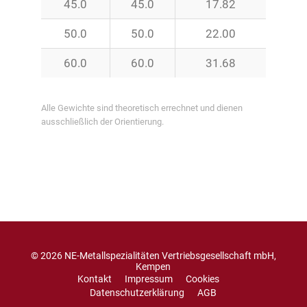
45.0
45.0
17.82
50.0
50.0
22.00
60.0
60.0
31.68
Alle Gewichte sind theoretisch errechnet und dienen
ausschließlich der Orientierung.
© 2026 NE-Metallspezialitäten Vertriebsgesellschaft mbH,
Kempen
Kontakt
Impressum
Cookies
Datenschutzerklärung
AGB