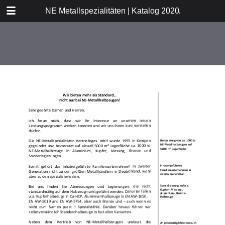
DOWNLOAD
NE Metallspezialitäten | Katalog 2020/21
publication.pdf
11.0 MB